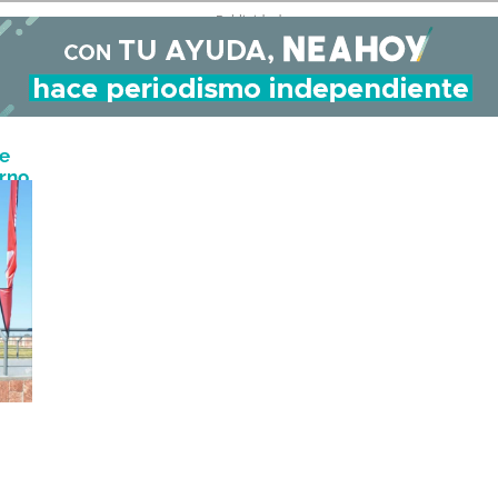
- Publicidad -
ue
rno