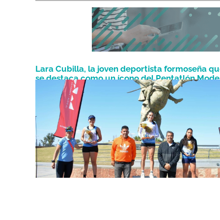
Lara Cubilla, la joven deportista formoseña q
se destaca como un ícono del Pentatlón Mode
Septiembre 5, 2024
a nivel nacional