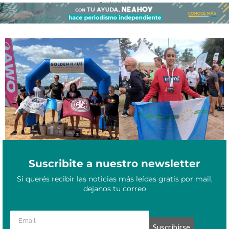
- Publicidad -
Iara Ledesma Portillo a un paso de la historia: el camino hacia el
Marzo 31, 2025
bicampeonato en Aguas Abiertas
Suscribite a nuestro newsletter
Si querés recibir las noticias más leídas gratis por mail,
dejanos tu correo
Suscribirse