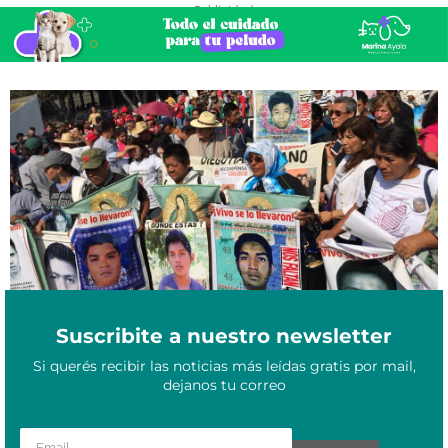
- Publicidad -
Los padres de los 43 estudiantes desaparecidos de Ayotzinapa
Septiembre 20, 2022
repudiaron la absolución de los acusados
Suscribite a nuestro newsletter
Si querés recibir las noticias más leídas gratis por mail,
dejanos tu correo