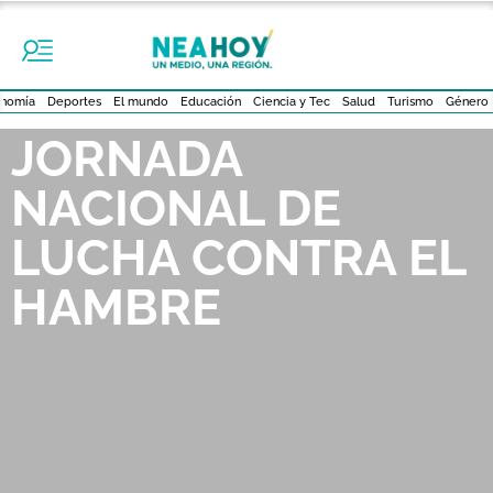
nomía
Deportes
El mundo
Educación
Ciencia y Tec
Salud
Turismo
Género
JORNADA
NACIONAL DE
LUCHA CONTRA EL
HAMBRE