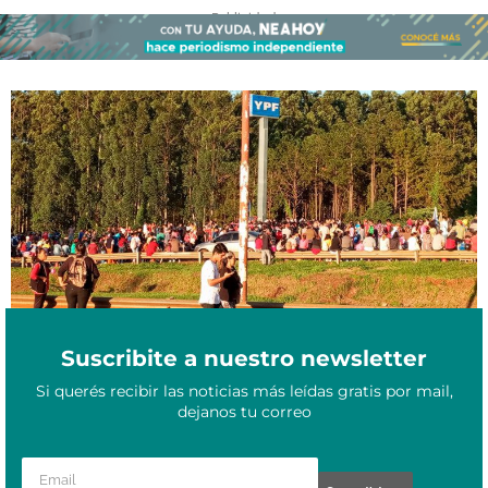
- Publicidad -
Jornada de movilizaciones contra el hambre: se replicaron las
Mayo 7, 2024
marchas en todo el NEA
Suscribite a nuestro newsletter
Si querés recibir las noticias más leídas gratis por mail,
dejanos tu correo