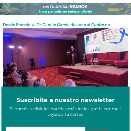
- Publicidad -
Desde Francia, el Dr. Camilo García destacó al Centro de
Medicina Nuclear y Radioterapia como un ejemplo de equidad
Agosto 29, 2025
en salud
Suscribite a nuestro newsletter
Si querés recibir las noticias más leídas gratis por mail,
dejanos tu correo