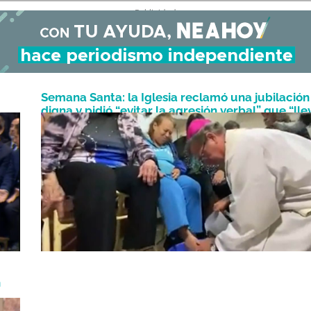
- Publicidad -
Semana Santa: la Iglesia reclamó una jubilación
digna y pidió “evitar la agresión verbal” que “lle
Abril 19, 2025
a la violencia”
n