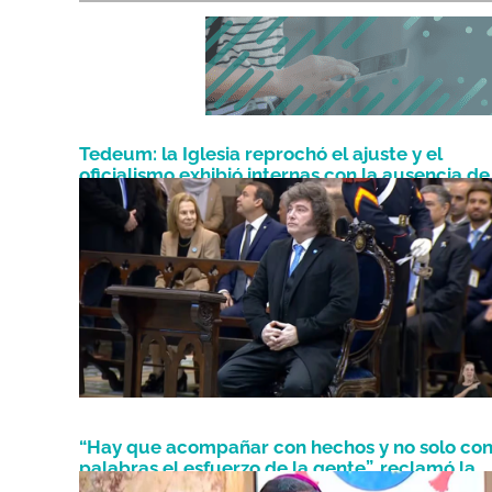
Tedeum: la Iglesia reprochó el ajuste y el
oficialismo exhibió internas con la ausencia de
Mayo 25, 2026
Villarruel
“Hay que acompañar con hechos y no solo co
palabras el esfuerzo de la gente”, reclamó la
Mayo 25, 2024
Iglesia en el Tedeum