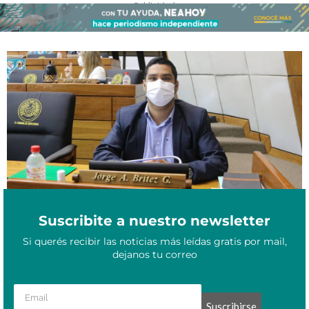
- Publicidad -
Un diputado paraguayo propone legalizar el robo y genera
Mayo 7, 2021
rechazos en la Cámara
Suscribite a nuestro newsletter
Si querés recibir las noticias más leídas gratis por mail,
dejanos tu correo
Suscribirse