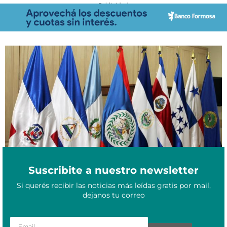
- Publicidad -
Cumbre SICA: mandatarios de centroamérica discutirán sobre la
Junio 10, 2021
migración, recuperación económica y pandemia
Suscribite a nuestro newsletter
Si querés recibir las noticias más leídas gratis por mail,
dejanos tu correo