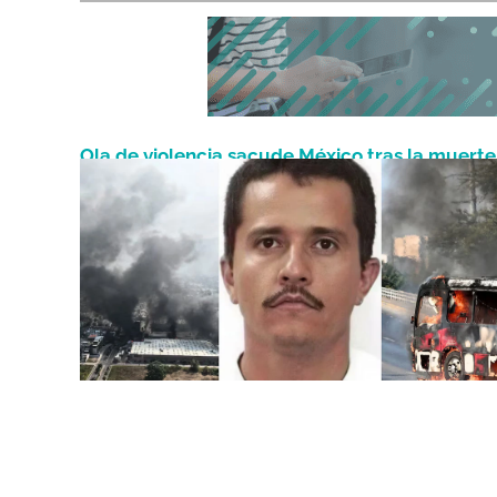
Ola de violencia sacude México tras la muerte
Febrero 23, 2026
capo narco “El Mencho”