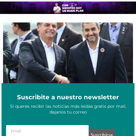
- Publicidad -
Represa binacional: el directorio de Itaipú se reúne hoy para
Diciembre 2, 2021
acordar el precio de la tarifa eléctrica del 2022
Suscribite a nuestro newsletter
Si querés recibir las noticias más leídas gratis por mail,
dejanos tu correo
Suscribirse