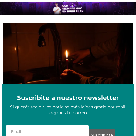
- Publicidad -
Cortes de luz programados en Corrientes: qué zonas serán
Diciembre 5, 2025
afectadas el fin de semana largo de diciembre
Suscribite a nuestro newsletter
Si querés recibir las noticias más leídas gratis por mail,
dejanos tu correo
Suscribirse