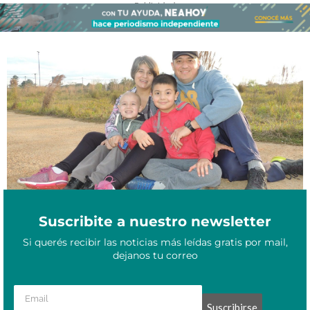
- Publicidad -
Campanas por la vida: el proyecto pensado para niños que
Octubre 22, 2020
superan enfermedades oncológicas
Suscribite a nuestro newsletter
Si querés recibir las noticias más leídas gratis por mail,
dejanos tu correo
Suscribirse