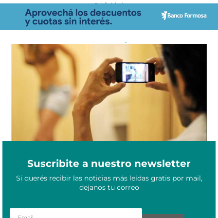
- Publicidad -
Difusión no Consentida de Contenido Íntimo: un delito que suma
Junio 11, 2021
cada vez más víctimas
Suscribite a nuestro newsletter
Si querés recibir las noticias más leídas gratis por mail,
dejanos tu correo