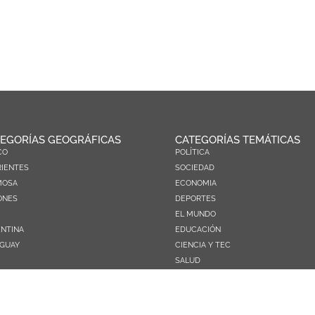
EGORÍAS GEOGRÁFICAS
CATEGORÍAS TEMÁTICAS
CO
POLÍTICA
IENTES
SOCIEDAD
MOSA
ECONOMIA
ONES
DEPORTES
EL MUNDO
NTINA
EDUCACIÓN
GUAY
CIENCIA Y TEC
SALUD
TURISMO
PRÓXIMOS PAGOS