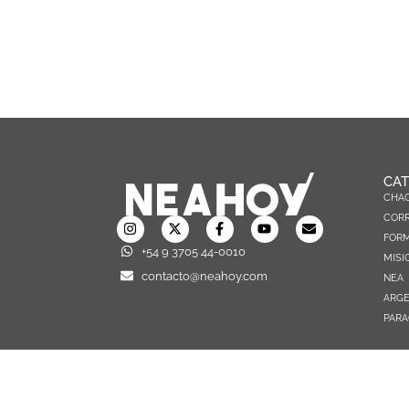
CAT
CHA
CORR
FOR
+54 9 3705 44-0010
MISI
contacto@neahoy.com
NEA
ARGE
PARA