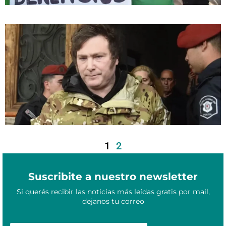
Más de 18.000 militares dejaron las Fuerzas Armadas en menos
Septiembre 15, 2025
de dos años de gestión de Milei
1
2
Suscribite a nuestro newsletter
Si querés recibir las noticias más leídas gratis por mail,
dejanos tu correo