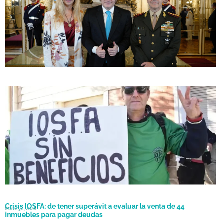
Crisis en IOSFA: afiliados militares en Chaco denuncian un “limbo
Marzo 31, 2026
sanitario” por recortes y falta de prestaciones
Crisis IOSFA: de tener superávit a evaluar la venta de 44
Marzo 30, 2026
inmuebles para pagar deudas