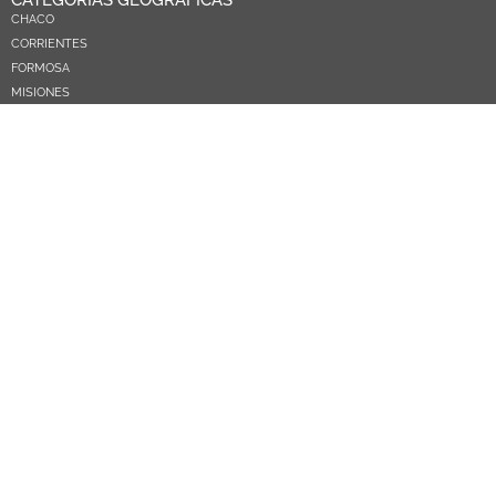
CATEGORÍAS GEOGRÁFICAS
CHACO
CORRIENTES
FORMOSA
MISIONES
NEA
ARGENTINA
PARAGUAY
CATEGORÍAS TEMÁTICAS
POLÍTICA
SOCIEDAD
ECONOMIA
DEPORTES
EL MUNDO
EDUCACIÓN
CIENCIA Y TEC
SALUD
TURISMO
PRÓXIMOS PAGOS
NOSOTROS