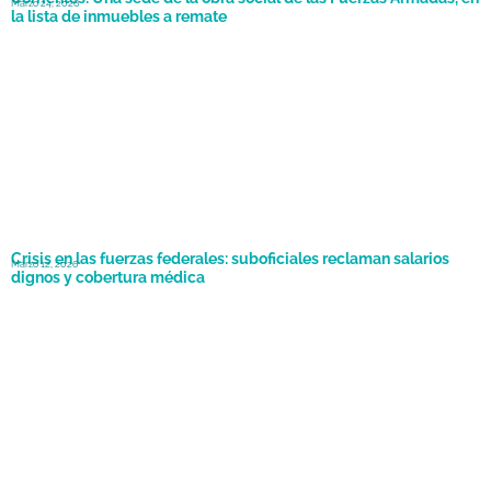
Marzo 24, 2026
la lista de inmuebles a remate
Crisis en las fuerzas federales: suboficiales reclaman salarios
Marzo 12, 2026
dignos y cobertura médica