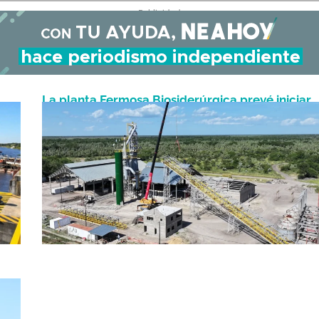
- Publicidad -
La planta Fermosa Biosiderúrgica prevé iniciar
Enero 27, 2026
pruebas de funcionamiento entre marzo y abril
ía