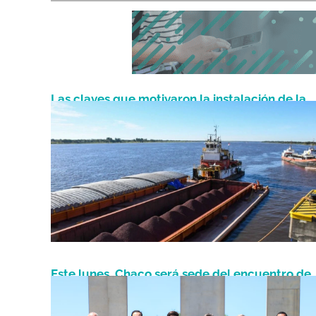
Las claves que motivaron la instalación de la
Junio 20, 2026
planta biosiderúrgica en Formosa
Este lunes, Chaco será sede del encuentro de
Abril 26, 2025
gobernadores del Litoral con foco en la Hidrov