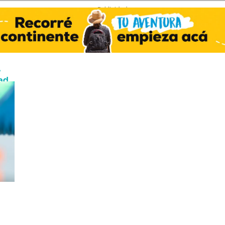
- Publicidad -
e
ad