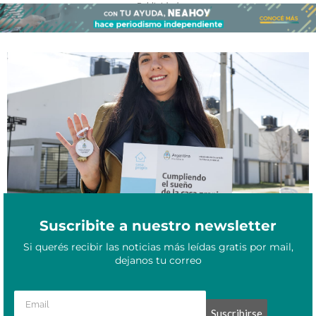
- Publicidad -
Procrear II: inscripciones abiertas para adquirir lotes con
Octubre 9, 2023
servicios y viviendas en Chaco, Corrientes, Formosa y Misiones
Suscribite a nuestro newsletter
Si querés recibir las noticias más leídas gratis por mail,
dejanos tu correo
Suscribirse