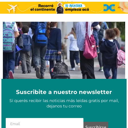
- Publicidad -
Abre la inscripción a los vouchers educativos este lunes 21 de
Abril 20, 2025
abril: todo lo que tenés que saber
Suscribite a nuestro newsletter
Si querés recibir las noticias más leídas gratis por mail,
dejanos tu correo
Suscribirse