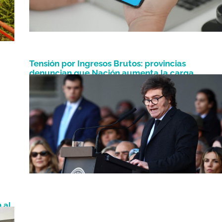
Tensión por Ingresos Brutos: provincias
denuncian que Nación aumenta la carga
Enero 29, 2025
impositiva sin devolver en obras
 al