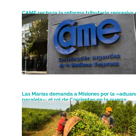
CAME rechaza la reforma tributaria regresiva
Junio 2, 2026
impulsa el FMI
Las Marías demanda a Misiones por la «aduan
paralela»: el rol de Corrientes en la guerra
Abril 1, 2026
yerbatera