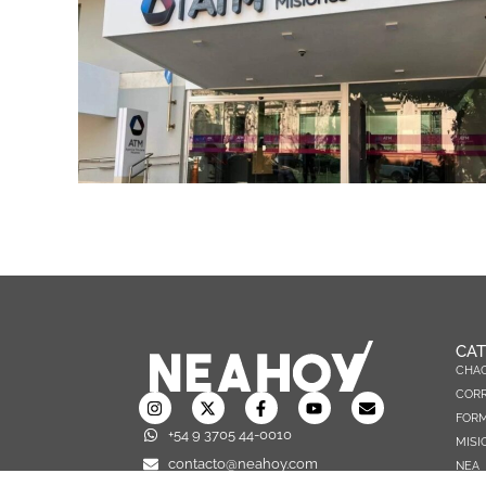
CAT
CHA
CORR
FOR
+54 9 3705 44-0010
MISI
contacto@neahoy.com
NEA