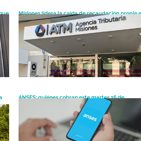
 que
Misiones lidera la caída de recaudación propia 
Abril 29, 2026
el país y agrava su crisis fiscal
a
ANSES: quiénes cobran este martes 16 de
Septiembre 15, 2025
septiembre