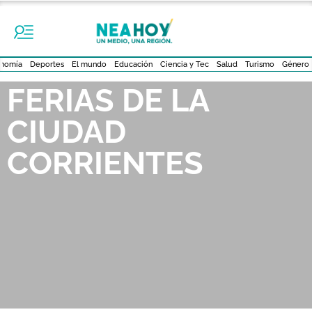
nomía
Deportes
El mundo
Educación
Ciencia y Tec
Salud
Turismo
Género
FERIAS DE LA
CIUDAD
CORRIENTES