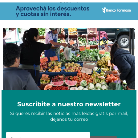
- Publicidad -
Corrientes confirmó el cronograma semanal de las Ferias de la
Mayo 26, 2026
Ciudad en plazas y espacios públicos
Suscribite a nuestro newsletter
Si querés recibir las noticias más leídas gratis por mail,
dejanos tu correo