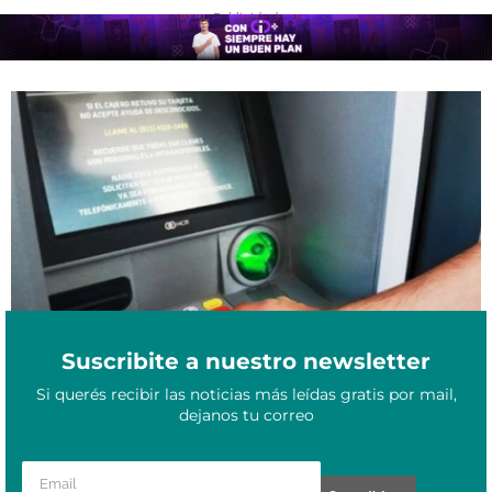
- Publicidad -
Aguinaldo 2026 en Corrientes: ¿en qué mes se cobra y cómo es el
Junio 2, 2026
cálculo de cuánto se abona?
Suscribite a nuestro newsletter
Si querés recibir las noticias más leídas gratis por mail,
dejanos tu correo