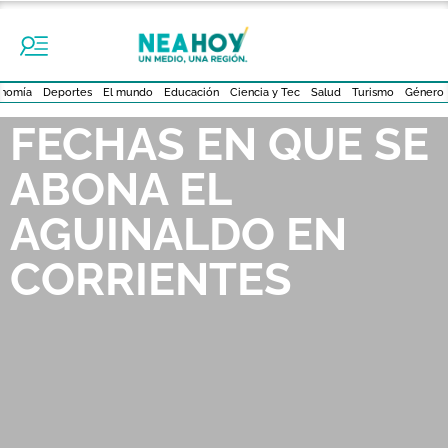
nomía
Deportes
El mundo
Educación
Ciencia y Tec
Salud
Turismo
Género
FECHAS EN QUE SE
ABONA EL
AGUINALDO EN
CORRIENTES