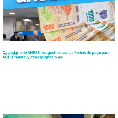
Calendario de ANSES en agosto 2024: las fechas de pago para
Julio 31, 2024
AUH, Prenatal y otras asignaciones
Corrientes: dieron a conocer las fechas de pago del plus de
Julio 16, 2024