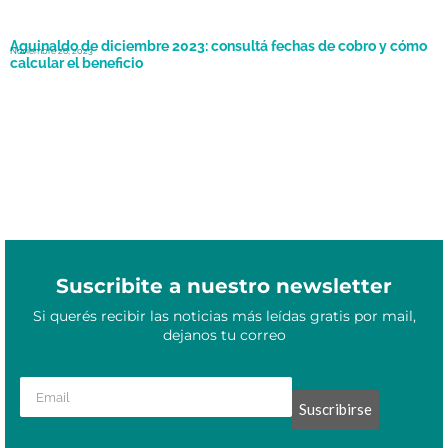
Aguinaldo de diciembre 2023: consultá fechas de cobro y cómo
Noviembre 26, 2023
calcular el beneficio
Suscribite a nuestro newsletter
Si querés recibir las noticias más leídas gratis por mail,
dejanos tu correo
Suscribirse