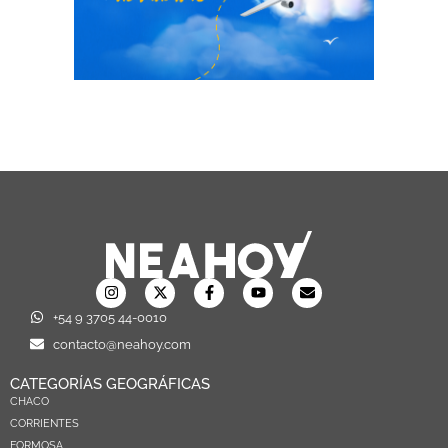
+54 9 3705 44-0010
contacto@neahoy.com
CATEGORÍAS GEOGRÁFICAS
CHACO
CORRIENTES
FORMOSA