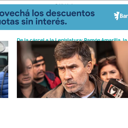
- Publicidad -
De la cárcel a la Legislatura: Ramón Amarilla, la
Junio 10, 2025
ones
gran sorpresa electoral en Misiones