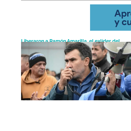
Liberaron a Ramón Amarilla, el exlíder del
Junio 13, 2025
conflicto policial que ganó una banca en Misi