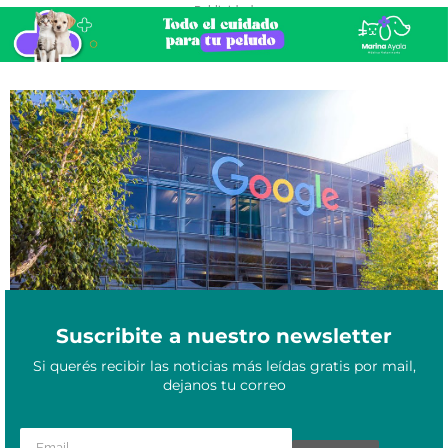
- Publicidad -
Google invierte 850 millones de dólares para construir un centro
Septiembre 8, 2024
de datos en Uruguay
Suscribite a nuestro newsletter
Si querés recibir las noticias más leídas gratis por mail,
dejanos tu correo