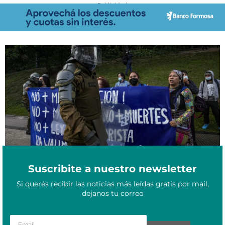
- Publicidad -
El Senado chileno prorroga la militarización de cuatro provincias
Enero 19, 2022
del sur
Suscribite a nuestro newsletter
Si querés recibir las noticias más leídas gratis por mail,
dejanos tu correo