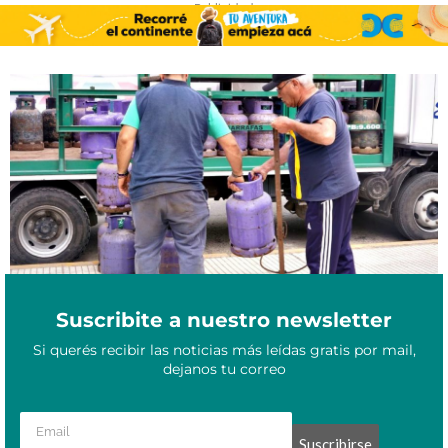
- Publicidad -
Ahora Gas en Misiones: dónde se consiguen esta semana las
Agosto 19, 2025
garrafas de $10.500
Suscribite a nuestro newsletter
Si querés recibir las noticias más leídas gratis por mail,
dejanos tu correo
Suscribirse