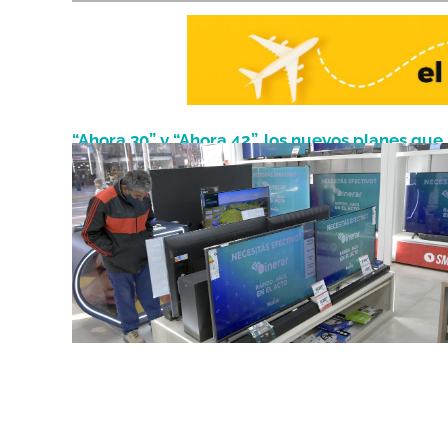
“Ahora 30” y “Ahora 42”, los nuevos planes que
Octubre 20, 2022
lanzará el gobierno para fomentar el consumo