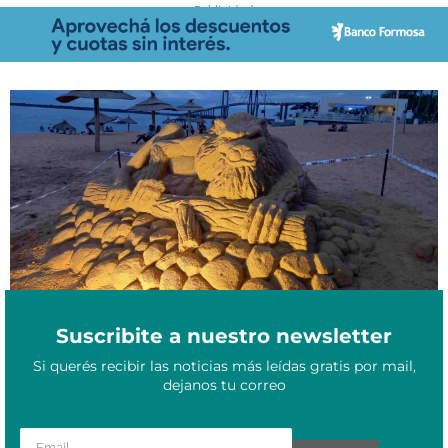
- Publicidad -
Esculturas en Arena: el encuentro que acaparó todas las miradas
Abril 17, 2023
en la playa Arazaty de Corrientes
Suscribite a nuestro newsletter
Si querés recibir las noticias más leídas gratis por mail,
dejanos tu correo