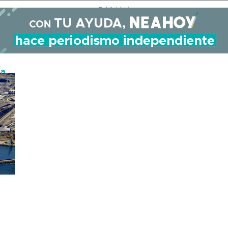
- Publicidad -
la
ico