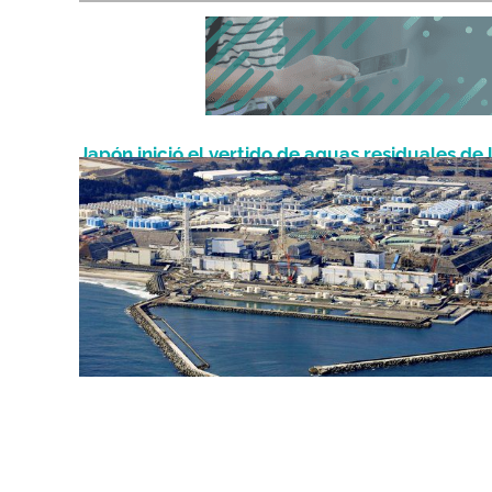
Japón inició el vertido de aguas residuales de 
Agosto 28, 2023
central nuclear de Fukushima al océano Pacíf