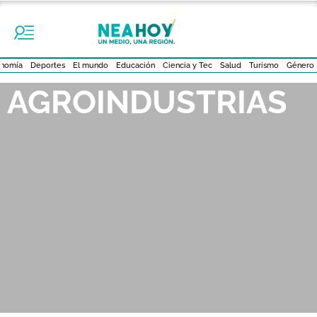
nomía
Deportes
El mundo
Educación
Ciencia y Tec
Salud
Turismo
Género
AGROINDUSTRIAS