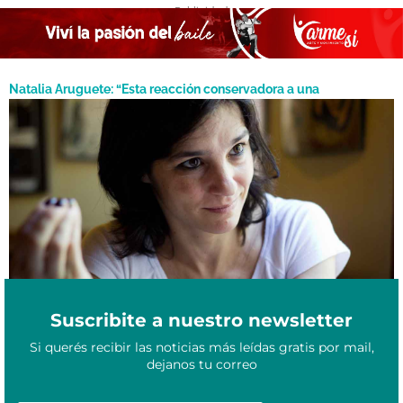
- Publicidad -
Natalia Aruguete: “Esta reacción conservadora a una
investigación periodística, tiene que ver con que se han sentido
Junio 28, 2021
aludidos en términos negativos”
Suscribite a nuestro newsletter
Si querés recibir las noticias más leídas gratis por mail,
dejanos tu correo