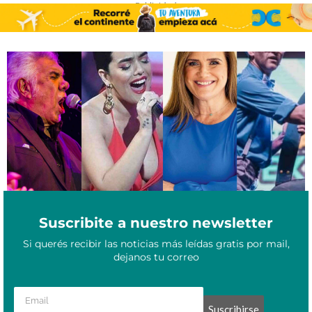
- Publicidad -
Formosa se enciende en junio con música, humor, psicología y
Mayo 16, 2025
espectáculos para toda la familia
Suscribite a nuestro newsletter
Si querés recibir las noticias más leídas gratis por mail,
dejanos tu correo
Suscribirse