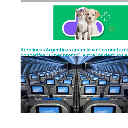
Aerolíneas Argentinas anunció vuelos nocturn
con tarifas “super promo”: entre los destinos e
Septiembre 3, 2024
Misiones