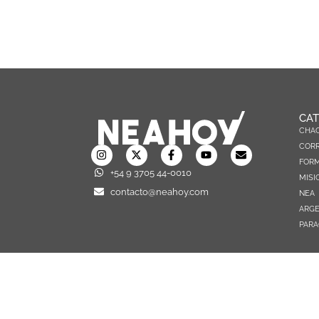
CAT
CHA
CORR
FOR
+54 9 3705 44-0010
MISI
contacto@neahoy.com
NEA
ARGE
PARA
TODOS LOS DERECHOS RESERVADOS © 2026 NEAHOY.COM