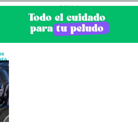
- Publicidad -
os
stá