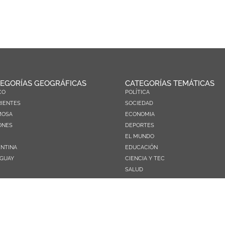
EGORÍAS GEOGRÁFICAS
CATEGORÍAS TEMÁTICAS
CO
POLÍTICA
IENTES
SOCIEDAD
MOSA
ECONOMIA
ONES
DEPORTES
EL MUNDO
NTINA
EDUCACIÓN
GUAY
CIENCIA Y TEC
SALUD
TURISMO
PRÓXIMOS PAGOS