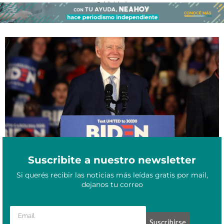
- Publicidad -
Elecciones en Estados Unidos: qué pasará si Biden gana los
Octubre 29, 2020
comicios
Suscribite a nuestro newsletter
Si querés recibir las noticias más leídas gratis por mail,
dejanos tu correo
Suscribirse