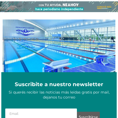
- Publicidad -
Formosa será sede del 1° Torneo Regional de natación en la
Octubre 31, 2025
piscina olímpica climatizada
Suscribite a nuestro newsletter
Si querés recibir las noticias más leídas gratis por mail,
dejanos tu correo
Suscribirse