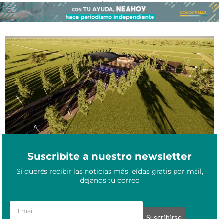
- Publicidad -
Aeródromo en el corazón del Iberá: la propuesta de tres noveles
Junio 1, 2024
ingenieros de la UNNE
Suscribite a nuestro newsletter
Si querés recibir las noticias más leídas gratis por mail,
dejanos tu correo
Suscribirse