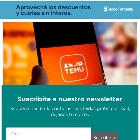
- Publicidad -
Mayo 22, 2025
¿Puede Temu reemplazar a Mercado Libre en Argentina?
Suscribite a nuestro newsletter
Si querés recibir las noticias más leídas gratis por mail,
dejanos tu correo
Suscribirse