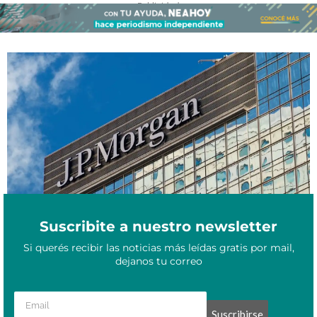
- Publicidad -
JP Morgan lanzó una advertencia para los inversores: por qué
Junio 30, 2025
recomienda salir de los bonos en pesos
Suscribite a nuestro newsletter
Si querés recibir las noticias más leídas gratis por mail,
dejanos tu correo
Suscribirse