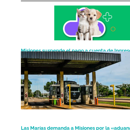
Misiones suspende el pago a cuenta de Ingres
Julio 1, 2026
Brutos para el 95% de los contribuyentes
Las Marías demanda a Misiones por la «aduan