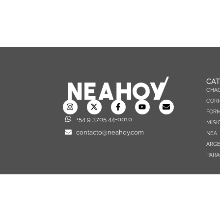
CAT
CHA
CORR
FOR
+54 9 3705 44-0010
MISI
contacto@neahoy.com
NEA
ARGE
PARA
TODOS LOS DERECHOS RESERVADOS © 2026 NEAHOY.COM