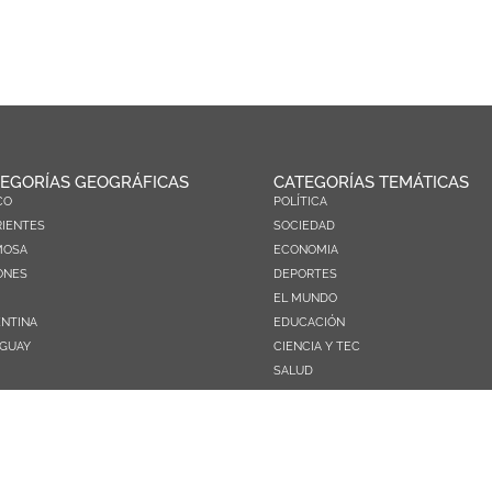
EGORÍAS GEOGRÁFICAS
CATEGORÍAS TEMÁTICAS
CO
POLÍTICA
IENTES
SOCIEDAD
MOSA
ECONOMIA
ONES
DEPORTES
EL MUNDO
NTINA
EDUCACIÓN
GUAY
CIENCIA Y TEC
SALUD
TURISMO
PRÓXIMOS PAGOS