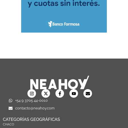
+54 9 3705 44-0010
contacto@neahoy.com
CATEGORÍAS GEOGRÁFICAS
CHACO