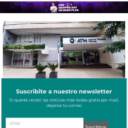
- Publicidad -
Misiones suspende el “pago a cuenta” y redefine el esquema de
Junio 19, 2026
control fiscal de la ATM
Suscribite a nuestro newsletter
Si querés recibir las noticias más leídas gratis por mail,
dejanos tu correo
Suscribirse