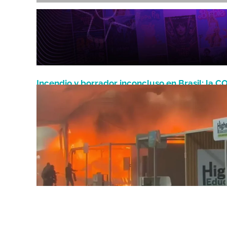
Incendio y borrador inconcluso en Brasil: la C
Noviembre 20, 2025
30° queda expuesta en su tramo final