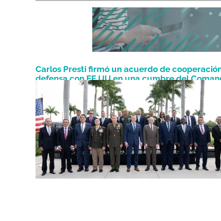
Carlos Presti firmó un acuerdo de cooperació
defensa con EE.UU en una cumbre del Coman
Marzo 5, 2026
Sur