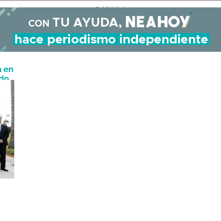
- Publicidad -
n en
do