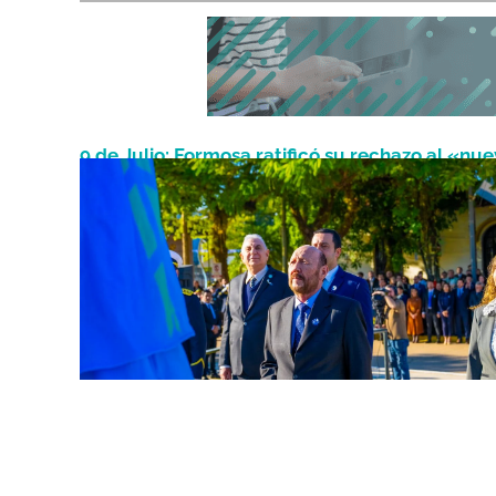
9 de Julio: Formosa ratificó su rechazo al «nu
Julio 9, 2026
coloniaje» y reivindicó la soberanía nacional