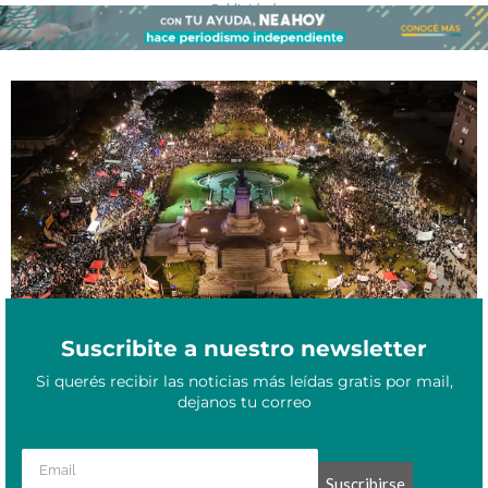
- Publicidad -
A once años de Ni Una Menos, las calles vuelven a gritar por las
Junio 3, 2026
que ya no están
Suscribite a nuestro newsletter
Si querés recibir las noticias más leídas gratis por mail,
dejanos tu correo
Suscribirse