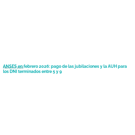
ANSES en febrero 2026: pago de las jubilaciones y la AUH para
Febrero 17, 2026
los DNI terminados entre 5 y 9