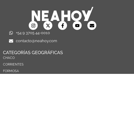
+54 9 3705 44-0010
contacto@neahoy.com
CATEGORÍAS GEOGRÁFICAS
CHACO
CORRIENTES
FORMOSA
MISIONES
NEA
ARGENTINA
PARAGUAY
CATEGORÍAS TEMÁTICAS
POLÍTICA
SOCIEDAD
ECONOMIA
DEPORTES