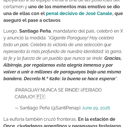
certamen y
uno de los momentos más emotivo se dio
una de ellas con el
penal decisivo de José Canale
, que
aseguró el pase a octavos
.
Luego,
Santiago Peña
, mandatario del país, celebró en X
y anunció la medida:
“¡Gigante Paraguay! Hoy celebra
todo un país. Celebra la victoria de una selección que
representa lo más profundo de nuestra identidad: la garra,
la fe y la fuerza de un pueblo que nunca se rinde.
Gracias,
Albirroja, por regalarnos esta alegría inmensa y por
volver a unir a millones de paraguayos bajo una misma
bandera. Decreto N.º 6280: lo bueno se hace esperar
”
.
¡PARAGUAY NUNCA SE RINDE! ¡¡FERIADO
CARAJO!! 🇵🇾
— Santiago Peña (@SantiPenap)
June 29, 2026
La euforia también cruzó fronteras.
En la estación de
Once, ciudadanos argentinos y paraguayos festejaron