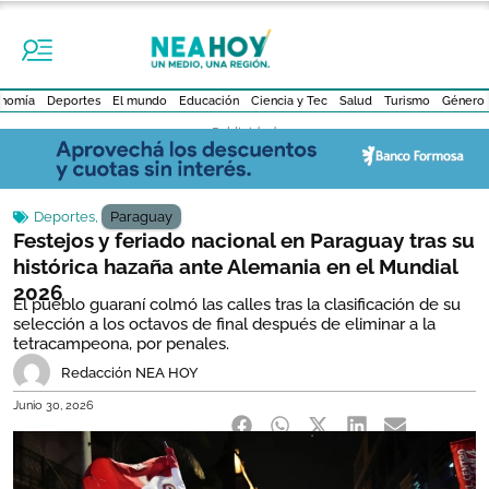
nomía
Deportes
El mundo
Educación
Ciencia y Tec
Salud
Turismo
Género
- Publicidad -
Deportes
,
Paraguay
Festejos y feriado nacional en Paraguay tras su
histórica hazaña ante Alemania en el Mundial
2026
El pueblo guaraní colmó las calles tras la clasificación de su
selección a los octavos de final después de eliminar a la
tetracampeona, por penales.
Redacción NEA HOY
Junio 30, 2026