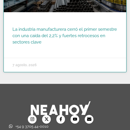
La industria manufacturera cerró el primer semestre
con una caída del 2,2% y fuertes retrocesos en
sectores clave
READ MORE »
7 agosto, 2026
+54 9 3705 44-0010