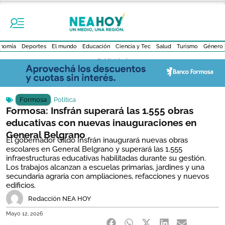
nomía
Deportes
El mundo
Educación
Ciencia y Tec
Salud
Turismo
Género
- Publicidad -
Formosa
,
Política
Formosa: Insfrán superará las 1.555 obras
educativas con nuevas inauguraciones en
General Belgrano
El gobernador Gildo Insfrán inaugurará nuevas obras
escolares en General Belgrano y superará las 1.555
infraestructuras educativas habilitadas durante su gestión.
Los trabajos alcanzan a escuelas primarias, jardines y una
secundaria agraria con ampliaciones, refacciones y nuevos
edificios.
Redacción NEA HOY
Mayo 12, 2026