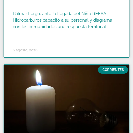
Palmar Largo: ante la llegada del Niño REFSA
Hidrocarburos capacitó a su personal y diagrama
con las comunidades una respuesta territorial
READ MORE »
6 agosto, 2026
CORRIENTES