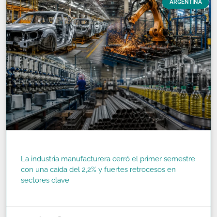
ARGENTINA
La industria manufacturera cerró el primer semestre
con una caída del 2,2% y fuertes retrocesos en
sectores clave
READ MORE »