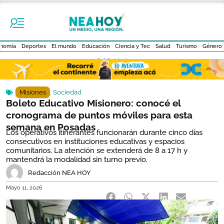
nomía
Deportes
El mundo
Educación
Ciencia y Tec
Salud
Turismo
Género
- Publicidad -
Misiones
,
Sociedad
Boleto Educativo Misionero: conocé el
cronograma de puntos móviles para esta
semana en Posadas
Los operativos itinerantes funcionarán durante cinco días
consecutivos en instituciones educativas y espacios
comunitarios. La atención se extenderá de 8 a 17 h y
mantendrá la modalidad sin turno previo.
Redacción NEA HOY
Mayo 11, 2026