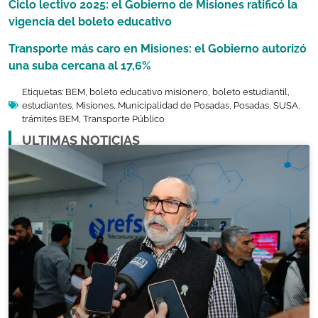
Ciclo lectivo 2025: el Gobierno de Misiones ratificó la
vigencia del boleto educativo
Transporte más caro en Misiones: el Gobierno autorizó
una suba cercana al 17,6%
Etiquetas:
BEM
,
boleto educativo misionero
,
boleto estudiantil
,
estudiantes
,
Misiones
,
Municipalidad de Posadas
,
Posadas
,
SUSA
,
trámites BEM
,
Transporte Público
ULTIMAS NOTICIAS