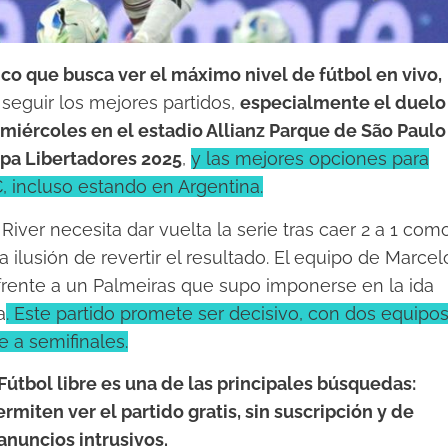
tico que busca ver el máximo nivel de fútbol en vivo,
eguir los mejores partidos,
especialmente el duelo
e miércoles en el estadio Allianz Parque de São Paulo
Copa Libertadores 2025
,
y las mejores opciones para
PC, incluso estando en Argentina.
River necesita dar vuelta la serie tras caer 2 a 1 com
a ilusión de revertir el resultado. El equipo de Marcel
frente a un Palmeiras que supo imponerse en la ida
a
. Este partido promete ser decisivo, con dos equipo
 a semifinales.
Fútbol libre es una de las principales búsquedas:
rmiten ver el partido gratis, sin suscripción y de
anuncios intrusivos.