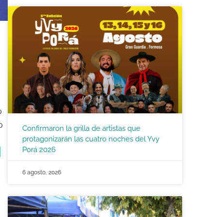
o
o
Confirmaron la grilla de artistas que
protagonizarán las cuatro noches del Yvy
Porá 2026
s
6 agosto, 2026