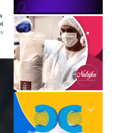
a
el
es