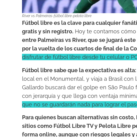
River vs Palmeiras-fútbol libre-pelota libre
Fútbol libre es la clave para cualquier faná
gratis y sin registro.
Hoy te contamos cómo s
entre Palmeiras vs River, que se jugará est
por la vuelta de los cuartos de final de la 
disfrutar de fútbol libre desde tu celular o 
Fútbol libre sabe que la expectativa es alta:
local en el Monumental, y viaja a Brasil con l
Gallardo buscará dar el golpe en São Paulo 
con jerarquía y que llega con ventaja mínim
que no se guardarán nada para lograr el pase
Para quienes buscan alternativas sin costo, 
sitios como Fútbol Libre TV y Pelota Libre pe
forma online, aunque con riesgos legales y 